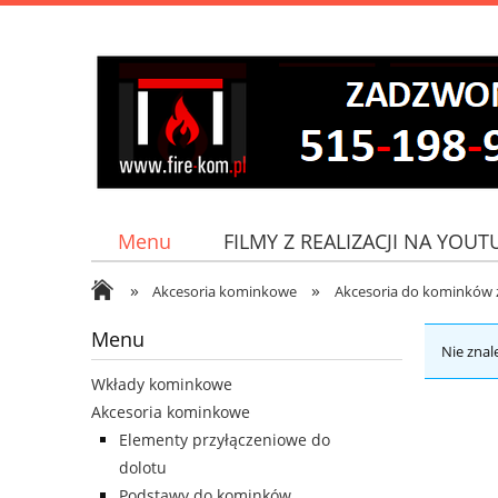
Menu
FILMY Z REALIZACJI NA YOUT
»
»
Jak do nas dojechać?
Akcesoria kominkowe
Akcesoria do kominków
Menu
Nie znal
Wkłady kominkowe
Akcesoria kominkowe
Elementy przyłączeniowe do
dolotu
Podstawy do kominków