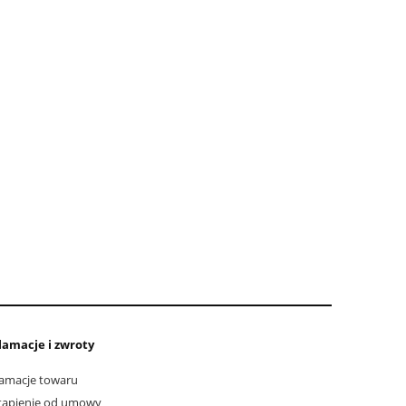
lamacje i zwroty
amacje towaru
tąpienie od umowy