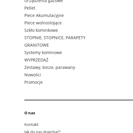
Urządzenia gazowe
Pellet
Piece Akumulacyjne
Piece wolnostojące
Szkło kominkowe
STOPNIE, STOPNICE, PARAPETY
GRANITOWE
Systemy kominowe
WYPRZEDAŻ
Zestawy, kosze, parawany
Nowości
Promocje
O nas
Kontakt
Jak do nas dojechać?