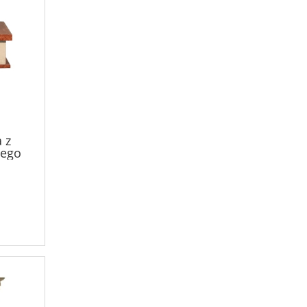
 z
ego