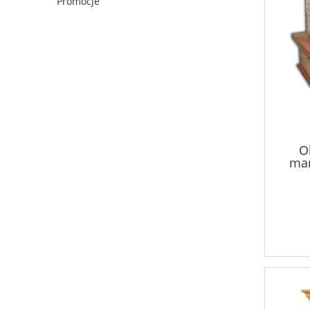
Promocje
O
ma