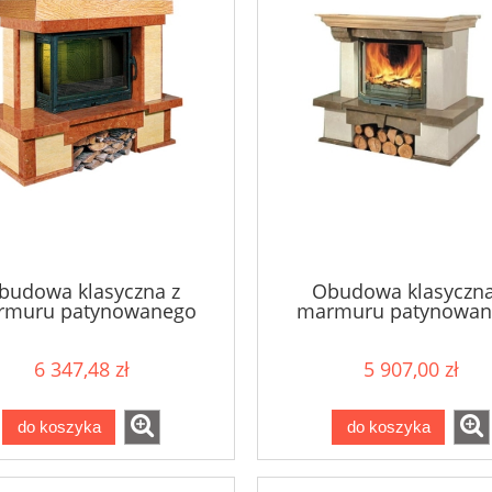
budowa klasyczna z
Obudowa klasyczna
rmuru patynowanego
marmuru patynowan
OLIMPIA
PORTO
6 347,48 zł
5 907,00 zł
do koszyka
do koszyka