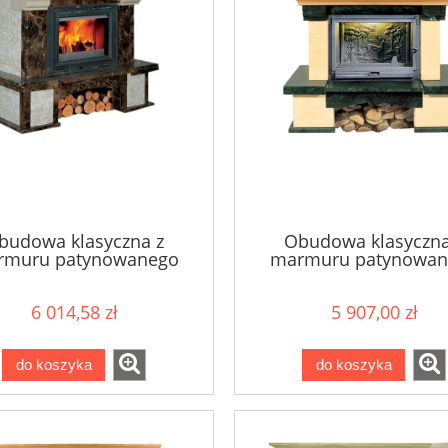
budowa klasyczna z
Obudowa klasyczna
rmuru patynowanego
marmuru patynowan
LECCE
MADRITE
6 014,58 zł
5 907,00 zł
do koszyka
do koszyka