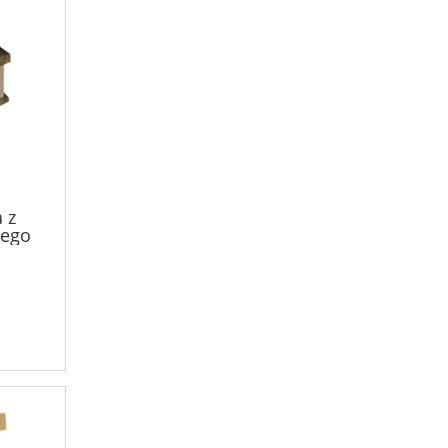
 z
ego