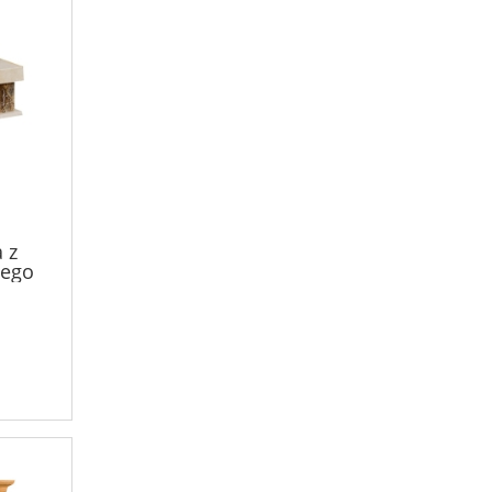
 z
ego