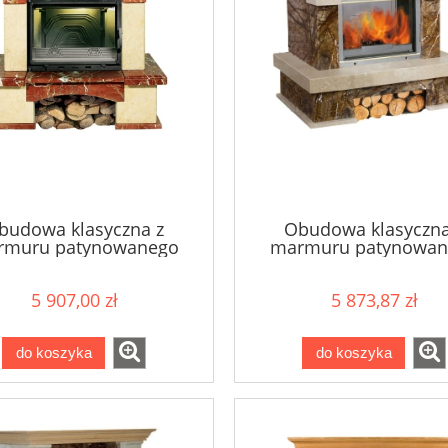
budowa klasyczna z
Obudowa klasyczna
rmuru patynowanego
marmuru patynowan
FLORENCJA
KASJOPEJA
5 907,00 zł
5 873,87 zł
do koszyka
do koszyka