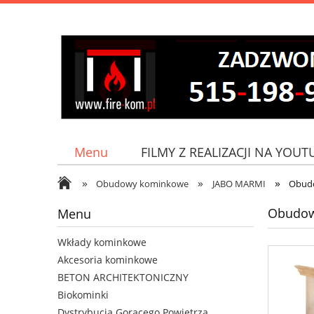
Menu
FILMY Z REALIZACJI NA YOUT
»
»
»
Jak do nas dojechać?
Obudowy kominkowe
JABO MARMI
Obud
Obudow
Menu
Wkłady kominkowe
Akcesoria kominkowe
BETON ARCHITEKTONICZNY
Biokominki
Dystrybucja Gorącego Powietrza