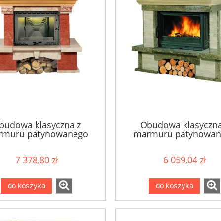
budowa klasyczna z
Obudowa klasyczna
rmuru patynowanego
marmuru patynowan
MILANO
NERO
7 378,80 zł
6 059,04 zł
do koszyka
do koszyka