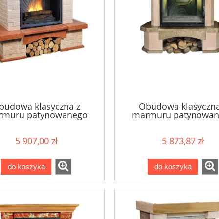
budowa klasyczna z
Obudowa klasyczna
rmuru patynowanego
marmuru patynowan
CATANIA
DIJON
5 907,00 zł
5 873,87 zł
do koszyka
do koszyka