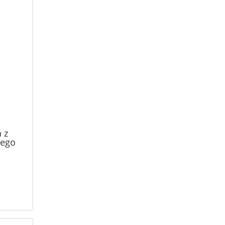
 z
ego