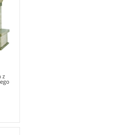
 z
ego