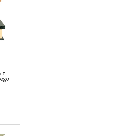
 z
ego