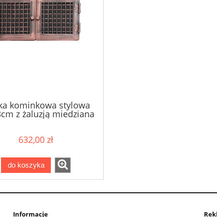
ka kominkowa stylowa
cm z żaluzją miedziana
patyna
632,00 zł
do koszyka
Informacje
Rek