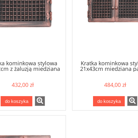
ka kominkowa stylowa
Kratka kominkowa st
cm z żaluzją miedziana
21x43cm miedziana p
patyna
432,00 zł
484,00 zł
do koszyka
do koszyka