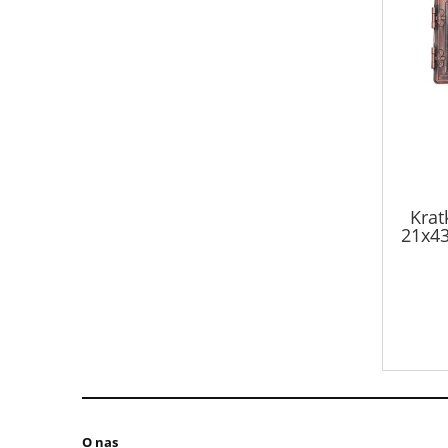
Krat
21x43
O nas