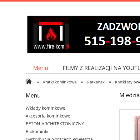
Menu
FILMY Z REALIZACJI NA YOUT
»
»
»
Jak do nas dojechać?
Kratki kominkowe
Parkanex
Kratki stylow
Miedzia
Menu
Wkłady kominkowe
Akcesoria kominkowe
BETON ARCHITEKTONICZNY
Biokominki
Dystrybucja Gorącego Powietrza