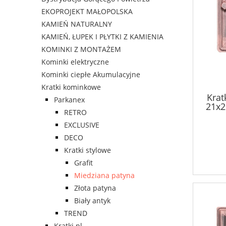
EKOPROJEKT MAŁOPOLSKA
KAMIEŃ NATURALNY
KAMIEŃ, ŁUPEK I PŁYTKI Z KAMIENIA
KOMINKI Z MONTAŻEM
Kominki elektryczne
Kominki ciepłe Akumulacyjne
Kratki kominkowe
Krat
Parkanex
21x2
RETRO
EXCLUSIVE
DECO
Kratki stylowe
Grafit
Miedziana patyna
Złota patyna
Biały antyk
TREND
Kratki.pl