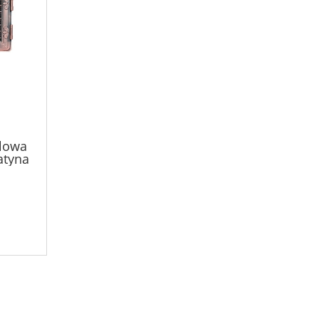
ylowa
atyna