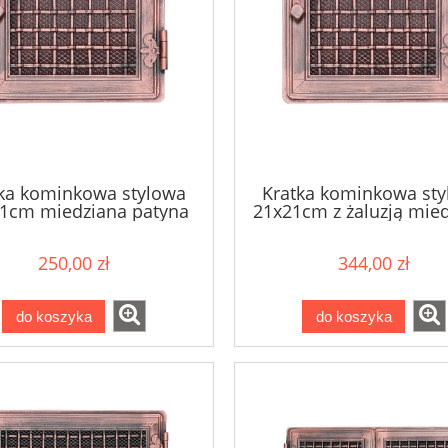
ka kominkowa stylowa
Kratka kominkowa st
1cm miedziana patyna
21x21cm z żaluzją mie
patyna
250,00 zł
344,00 zł
do koszyka
do koszyka