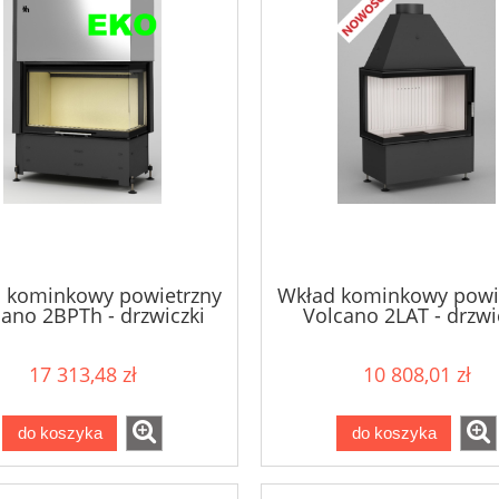
 kominkowy powietrzny
Wkład kominkowy powi
ano 2BPTh - drzwiczki
Volcano 2LAT - drzwi
bezramowe 10,5kW
bezramowe 9kW
17 313,48 zł
10 808,01 zł
do koszyka
do koszyka