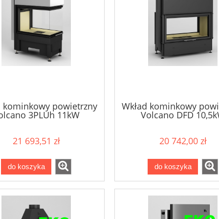
 kominkowy powietrzny
Wkład kominkowy powi
olcano 3PLUh 11kW
Volcano DFD 10,5
21 693,51 zł
20 742,00 zł
do koszyka
do koszyka