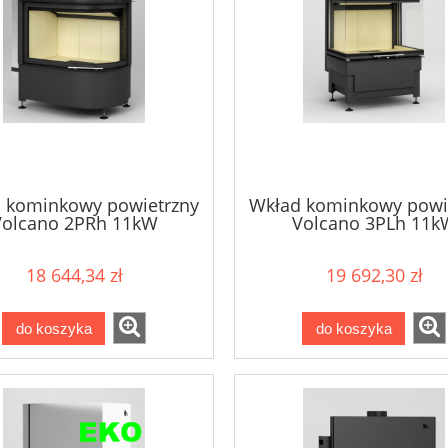
 kominkowy powietrzny
Wkład kominkowy powi
Volcano 2PRh 11kW
Volcano 3PLh 11k
18 644,34 zł
19 692,30 zł
do koszyka
do koszyka