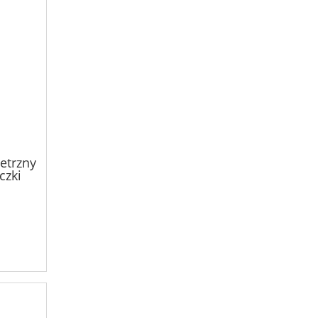
etrzny
czki
W