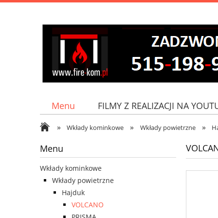
Menu
FILMY Z REALIZACJI NA YOUT
»
»
»
Jak do nas dojechać?
Wkłady kominkowe
Wkłady powietrzne
H
VOLCA
Menu
Wkłady kominkowe
Wkłady powietrzne
Hajduk
VOLCANO
PRISMA