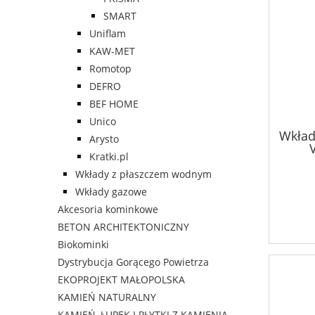
SMART
Uniflam
KAW-MET
Romotop
DEFRO
BEF HOME
Unico
Wkład
Arysto
Kratki.pl
Wkłady z płaszczem wodnym
Wkłady gazowe
Akcesoria kominkowe
BETON ARCHITEKTONICZNY
Biokominki
Dystrybucja Gorącego Powietrza
EKOPROJEKT MAŁOPOLSKA
KAMIEŃ NATURALNY
KAMIEŃ, ŁUPEK I PŁYTKI Z KAMIENIA