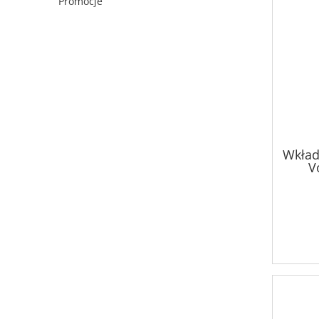
Promocje
Wkład
V