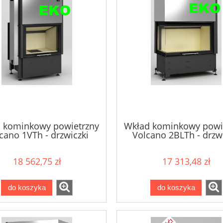
 kominkowy powietrzny
Wkład kominkowy powi
cano 1VTh - drzwiczki
Volcano 2BLTh - drzwi
bezramowe 11kW
bezramowe 10,5k
18 562,75 zł
17 313,48 zł
do koszyka
do koszyka