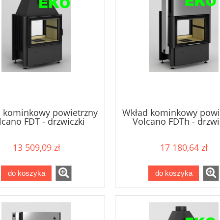
 kominkowy powietrzny
Wkład kominkowy powi
lcano FDT - drzwiczki
Volcano FDTh - drzwi
bezramowe 11kW
bezramowe 11k
13 509,09 zł
17 180,64 zł
do koszyka
do koszyka