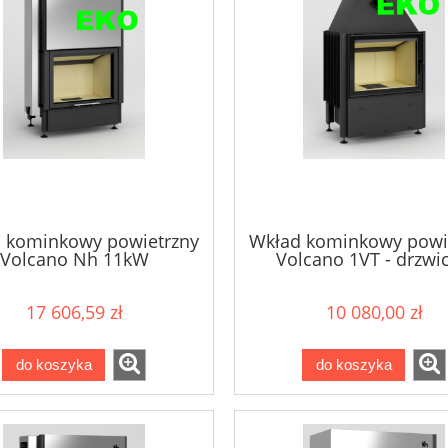
 kominkowy powietrzny
Wkład kominkowy powi
Volcano Nh 11kW
Volcano 1VT - drzwic
bezramowe 11k
17 606,59 zł
10 080,00 zł
do koszyka
do koszyka