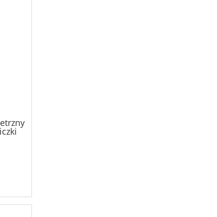
etrzny
czki
W