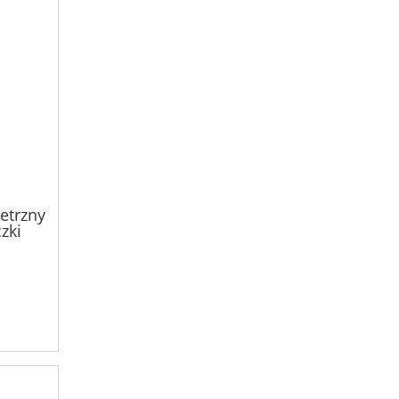
etrzny
zki
W