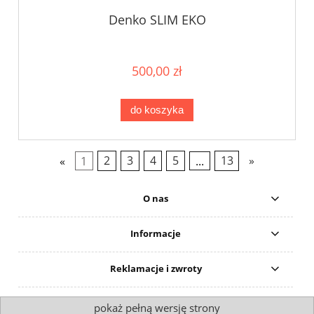
Denko SLIM EKO
500,00 zł
do koszyka
«
1
2
3
4
5
...
13
»
O nas
Informacje
Reklamacje i zwroty
pokaż pełną wersję strony